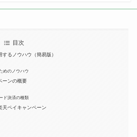
いたします。詳細ノウハウは別ページにまとめておりますの
】携帯電話の通話料金を67%削減
。一般的な携帯会社は22円/30秒なので約67%引きのお値段
して途切れを感じたことはございません。
あわせて読みたい