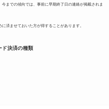
プリをインストールしていない方向けの紹介ページも作成しておりま
ールと条件達成でポイントがもらえます。
自治体ポイント還元
解説しておりますので御覧くださいませ。
ためのノウハウ
yなどのコード決済もキャンペーン対象の場合があります。併用可能
せっかくのキャンペーン時期ですので、おすすめのお店例も
お得な利用方法
にまとめております。併せて御覧くださいませ。
ペーンの概要