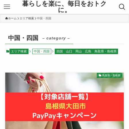
暮らしを楽に、毎日をおトク
に。
ホーム
エリア検索
中国・四国
中国・四国
– category –
エリア検索
中国・四国
四国
山口
岡山
広島
鳥取県・島根県
鳥取県・島根県