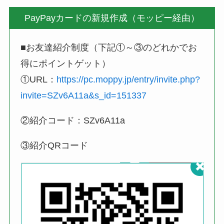
PayPayカードの新規作成（モッピー経由）
■お友達紹介制度（下記①～③のどれかでお
得にポイントゲット）
①URL：
https://pc.moppy.jp/entry/invite.php?
invite=SZv6A11a&s_id=151337
②紹介コード：SZv6A11a
③紹介QRコード