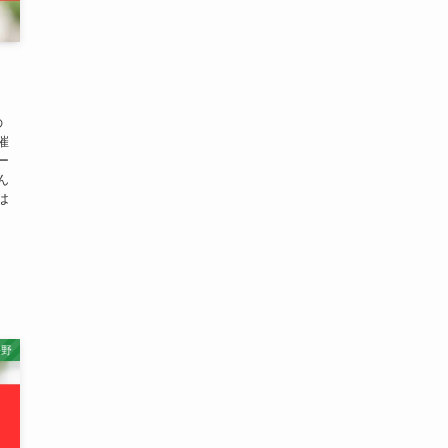
の
催
ー
ん
は
長野