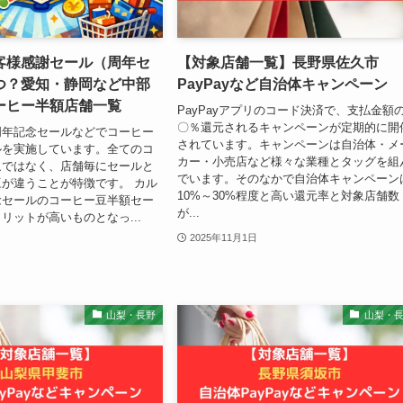
客様感謝セール（周年セ
【対象店舗一覧】長野県佐久市
つ？愛知・静岡など中部
PayPayなど自治体キャンペーン
ーヒー半額店舗一覧
PayPayアプリのコード決済で、支払金額
〇％還元されるキャンペーンが定期的に開
周年記念セールなどでコーヒー
されています。キャンペーンは自治体・メ
ルを実施しています。全てのコ
カー・小売店など様々な業種とタッグを組
象ではなく、店舗毎にセールと
でいます。そのなかで自治体キャンペーン
が違うことが特徴です。 カル
10%～30%程度と高い還元率と対象店舗数
念セールのコーヒー豆半額セー
が...
リットが高いものとなっ...
2025年11月1日
山梨・長野
山梨・