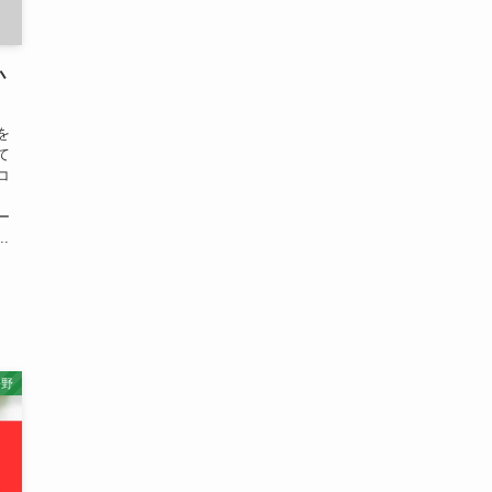
小
を
て
コ
ー
.
長野