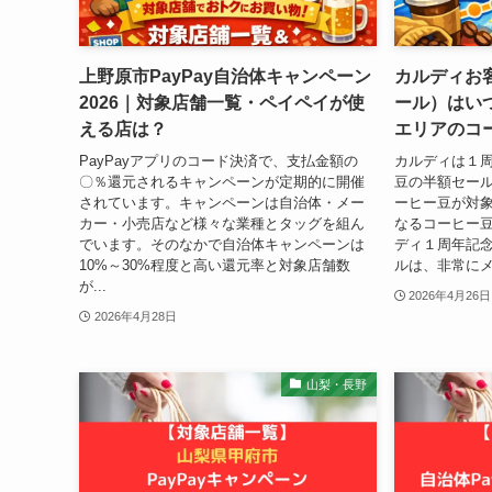
上野原市PayPay自治体キャンペーン
カルディお
2026｜対象店舗一覧・ペイペイが使
ール）はい
える店は？
エリアのコ
PayPayアプリのコード決済で、支払金額の
カルディは１
〇％還元されるキャンペーンが定期的に開催
豆の半額セー
されています。キャンペーンは自治体・メー
ーヒー豆が対
カー・小売店など様々な業種とタッグを組ん
なるコーヒー豆
でいます。そのなかで自治体キャンペーンは
ディ１周年記
10%～30%程度と高い還元率と対象店舗数
ルは、非常にメ
が...
2026年4月26日
2026年4月28日
山梨・長野