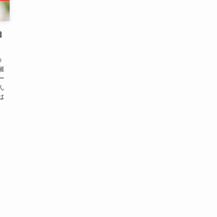
自
の
催
ー
ん
は