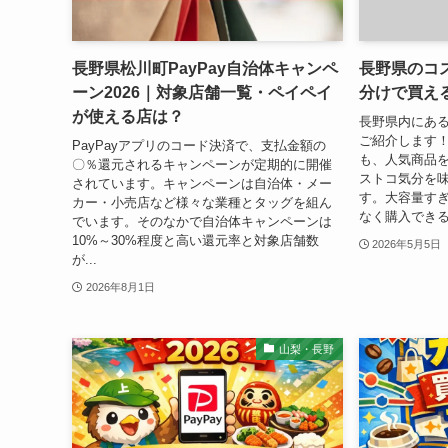
長野県松川町PayPay自治体キャンペ
長野県のコ
ーン2026｜対象店舗一覧・ペイペイ
分けで買え
が使える店は？
長野県内にあ
ご紹介します
PayPayアプリのコード決済で、支払金額の
も、人気商品
〇％還元されるキャンペーンが定期的に開催
ストコ気分を
されています。キャンペーンは自治体・メー
す。大容量す
カー・小売店など様々な業種とタッグを組ん
なく購入できる
でいます。そのなかで自治体キャンペーンは
10%～30%程度と高い還元率と対象店舗数
2026年5月5日
が...
2026年8月1日
山梨・長野