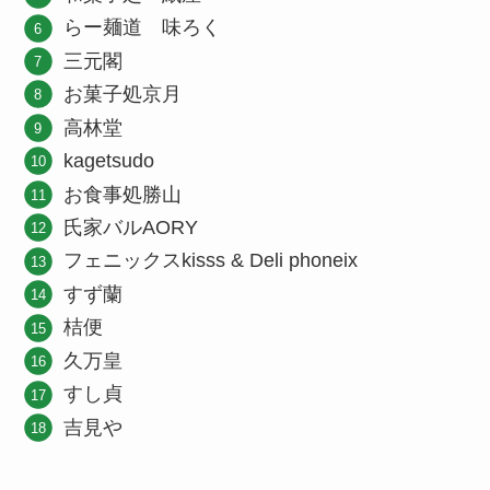
らー麺道 味ろく
三元閣
お菓子処京月
高林堂
kagetsudo
お食事処勝山
氏家バルAORY
フェニックスkisss & Deli phoneix
すず蘭
桔便
久万皇
すし貞
吉見や