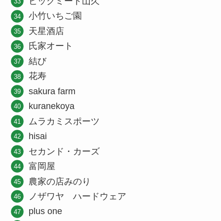
ビックミート山久
小竹いちご園
天星酒店
氏家オート
結び
花寿
sakura farm
kuranekoya
ムラカミスポーツ
hisai
セカンド・カーズ
富岡屋
農家の店みのり
ノザワヤ ハードウェア
plus one