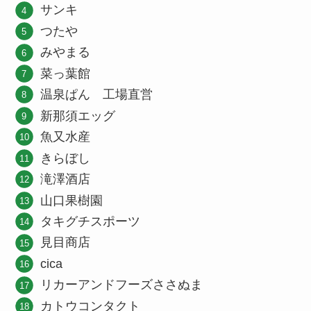
サンキ
つたや
みやまる
菜っ葉館
温泉ぱん 工場直営
新那須エッグ
魚又水産
きらぼし
滝澤酒店
山口果樹園
タキグチスポーツ
見目商店
cica
リカーアンドフーズささぬま
カトウコンタクト