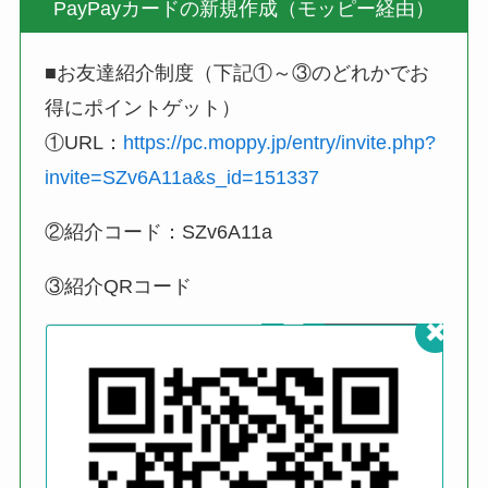
PayPayカードの新規作成（モッピー経由）
■お友達紹介制度（下記①～③のどれかでお
得にポイントゲット）
①URL：
https://pc.moppy.jp/entry/invite.php?
invite=SZv6A11a&s_id=151337
②紹介コード：SZv6A11a
③紹介QRコード