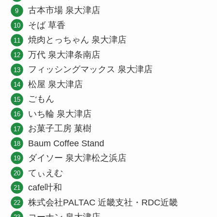
古本市場 泉大津店
そば 草香
焼肉とっちゃん 泉大津店
万代 泉大津条南店
フィッシングマックス 泉大津店
松屋 泉大津店
ごもん
いち輪 泉大津店
お菓子工房 菓樹
Baum Coffee Stand
ダイソー 泉大津松之浜店
てぃえむ
cafe叶和
株式会社PALTAC 近畿支社・RDC近畿