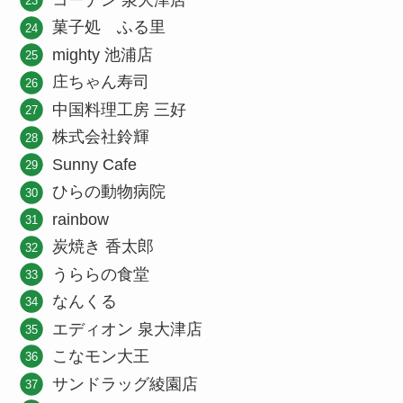
コーナン 泉大津店
菓子処 ふる里
mighty 池浦店
庄ちゃん寿司
中国料理工房 三好
株式会社鈴輝
Sunny Cafe
ひらの動物病院
rainbow
炭焼き 香太郎
うららの食堂
なんくる
エディオン 泉大津店
こなモン大王
サンドラッグ綾園店