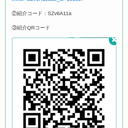
②紹介コード：SZv6A11a
③紹介QRコード