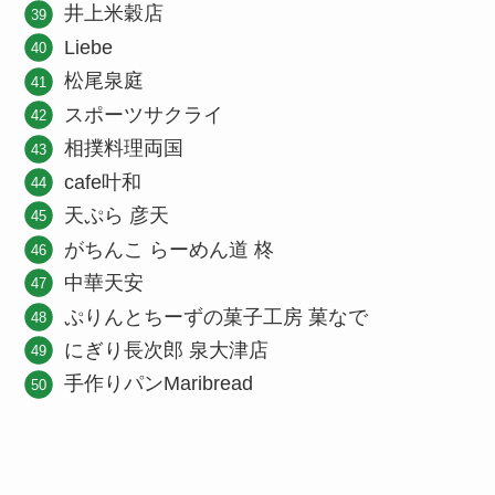
井上米穀店
Liebe
松尾泉庭
スポーツサクライ
相撲料理両国
cafe叶和
天ぷら 彦天
がちんこ らーめん道 柊
中華天安
ぷりんとちーずの菓子工房 菓なで
にぎり長次郎 泉大津店
手作りパンMaribread