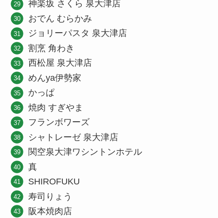
神楽坂 さくら 泉大津店
おでん むらかみ
ジョリーパスタ 泉大津店
割烹 角わき
西松屋 泉大津店
めんya伊勢家
かっぱ
焼肉 すぎやま
フランボワーズ
シャトレーゼ 泉大津店
関空泉大津ワシントンホテル
真
SHIROFUKU
寿司りょう
阪本焼肉店