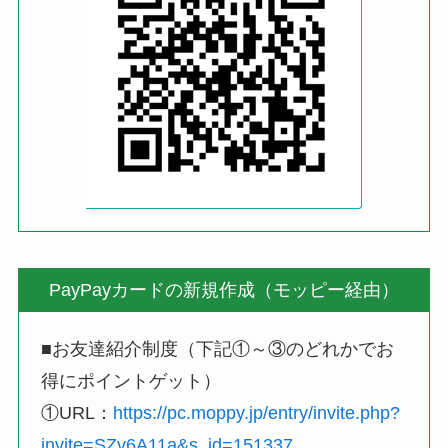
PayPayカードの新規作成（モッピー経由）
■お友達紹介制度（下記①～③のどれかでお
得にポイントゲット）
①URL：
https://pc.moppy.jp/entry/invite.php?
invite=SZv6A11a&s_id=151337