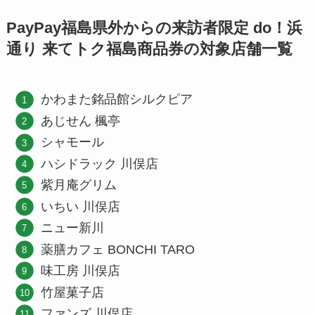
PayPay福島県外からの来訪者限定 do！浜
通り 来てトク福島商品券の対象店舗一覧
かわまた銘品館シルクピア
あじせん 楓亭
シャモール
ハシドラック 川俣店
紫月庵グリム
いちい 川俣店
ニュー新川
薬膳カフェ BONCHI TARO
味工房 川俣店
竹屋菓子店
ファンズ 川俣店