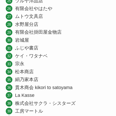
ツルヤ洋品店
有限会社やはたや
ムトウ文具店
水野屋分店
有限会社掛田屋金物店
岩城屋
ふじや書店
ケイ・ワタナベ
宗永
松本商店
絹乃家本店
貫木商会 kikori to satoyama
La Kasse
株式会社サクラ・シスターズ
工房マートル