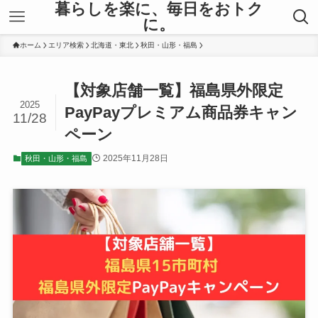
暮らしを楽に、毎日をおトク
に。
ホーム
エリア検索
北海道・東北
秋田・山形・福島
【対象店舗一覧】福島県外限定
2025
PayPayプレミアム商品券キャン
11/28
ペーン
2025年11月28日
秋田・山形・福島