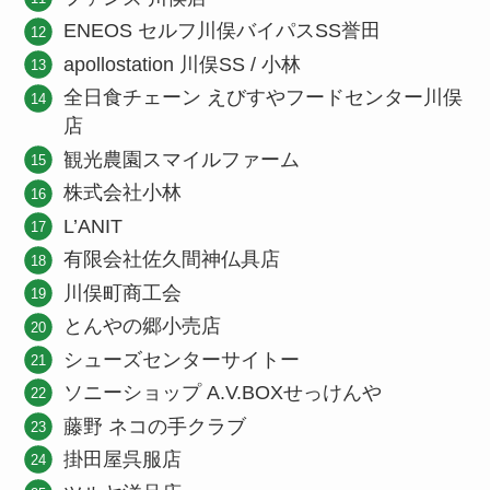
ENEOS セルフ川俣バイパスSS誉田
apollostation 川俣SS / 小林
全日食チェーン えびすやフードセンター川俣
店
観光農園スマイルファーム
株式会社小林
L’ANIT
有限会社佐久間神仏具店
川俣町商工会
とんやの郷小売店
シューズセンターサイトー
ソニーショップ A.V.BOXせっけんや
藤野 ネコの手クラブ
掛田屋呉服店