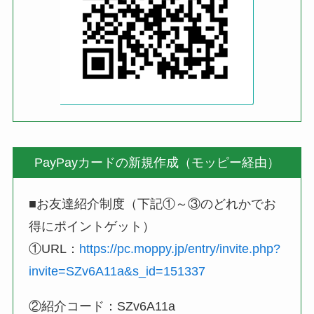
PayPayカードの新規作成（モッピー経由）
■お友達紹介制度（下記①～③のどれかでお
得にポイントゲット）
①URL：
https://pc.moppy.jp/entry/invite.php?
invite=SZv6A11a&s_id=151337
②紹介コード：SZv6A11a