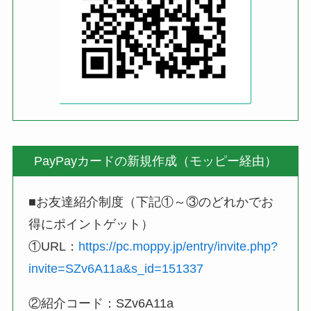
PayPayカードの新規作成（モッピー経由）
■お友達紹介制度（下記①～③のどれかでお
得にポイントゲット）
①URL：
https://pc.moppy.jp/entry/invite.php?
invite=SZv6A11a&s_id=151337
②紹介コード：SZv6A11a