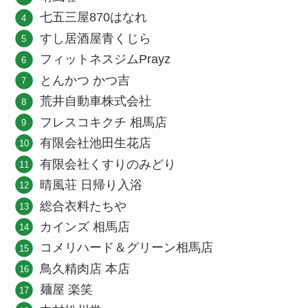
七五三屋870はなれ
すし居酒屋青くじら
フィットネスジムPrayz
とんかつ かつ吉
荒井自動車株式会社
フレスコキクチ 相馬店
有限会社池田生花店
有限会社くすりのみどり
晴風荘 日帰り入浴
総合衣料たちや
カインズ 相馬店
コメリハード＆グリーン相馬店
鳥久精肉店 本店
麺屋 楽笑