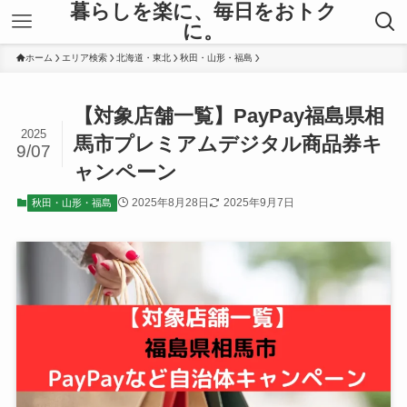
暮らしを楽に、毎日をおトク
に。
ホーム
エリア検索
北海道・東北
秋田・山形・福島
【対象店舗一覧】PayPay福島県相
2025
馬市プレミアムデジタル商品券キ
9/07
ャンペーン
2025年8月28日
2025年9月7日
秋田・山形・福島