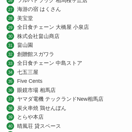
ツルハドラッグ 相馬桜ヶ丘店
海游の宿 はくさん
美宝堂
全日食チェーン 大橋屋 小泉店
株式会社畠山商店
畠山園
創贈館スガワラ
全日食チェーン 中島ストア
七五三屋
Five Cents
眼鏡市場 相馬店
ヤマダ電機 テックランドNew相馬店
炭火串焼 鶏せんぼん
とらや本店
晴風荘 貸スペース