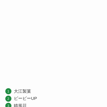
大江製菓
ビービーUP
晴風荘