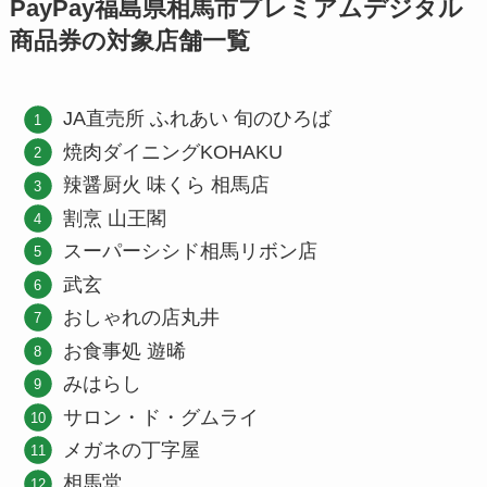
PayPay福島県相馬市プレミアムデジタル
商品券の対象店舗一覧
JA直売所 ふれあい 旬のひろば
焼肉ダイニングKOHAKU
辣醤厨火 味くら 相馬店
割烹 山王閣
スーパーシシド相馬リボン店
武玄
おしゃれの店丸井
お食事処 遊晞
みはらし
サロン・ド・グムライ
メガネの丁字屋
相馬堂