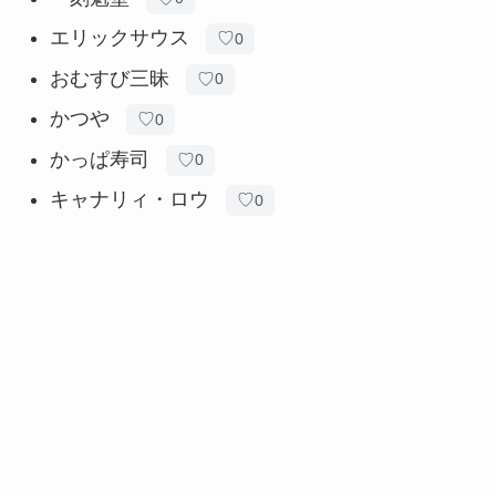
エリックサウス
♡
0
おむすび三昧
♡
0
かつや
♡
0
かっぱ寿司
♡
0
キャナリィ・ロウ
♡
0