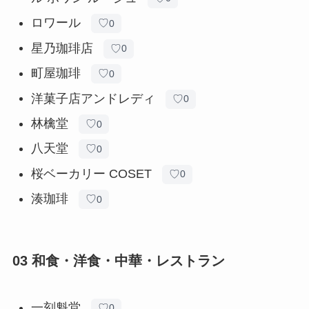
ロワール
♡
0
星乃珈琲店
♡
0
町屋珈琲
♡
0
洋菓子店アンドレディ
♡
0
林檎堂
♡
0
八天堂
♡
0
桜ベーカリー COSET
♡
0
湊珈琲
♡
0
03 和食・洋食・中華・レストラン
一刻魁堂
♡
0