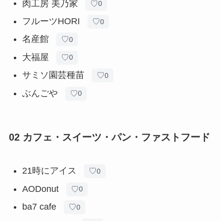
肉工房 美乃家
♡
0
フルーツHORI
♡
0
名産館
♡
0
大福屋
♡
0
サミソ園芸種苗
♡
0
ぶんごや
♡
0
02 カフェ・スイーツ・パン・ファストフード
21時にアイス
♡
0
AODonut
♡
0
ba7 cafe
♡
0