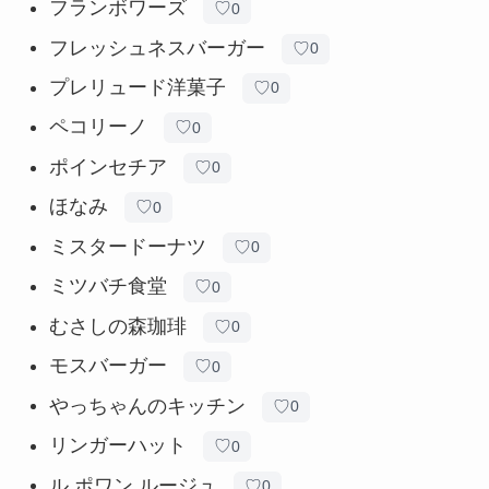
フランボワーズ
♡
0
フレッシュネスバーガー
♡
0
プレリュード洋菓子
♡
0
ペコリーノ
♡
0
ポインセチア
♡
0
ほなみ
♡
0
ミスタードーナツ
♡
0
ミツバチ食堂
♡
0
むさしの森珈琲
♡
0
モスバーガー
♡
0
やっちゃんのキッチン
♡
0
リンガーハット
♡
0
ル ポワン ルージュ
♡
0