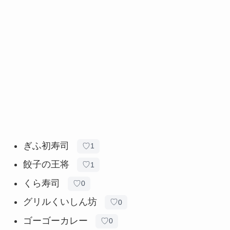
ぎふ初寿司
♡
1
餃子の王将
♡
1
くら寿司
♡
0
グリルくいしん坊
♡
0
ゴーゴーカレー
♡
0