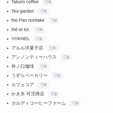
Takuro coffee
♡
0
Tea garden
♡
0
the Pan noritake
♡
0
thé et toi.
♡
0
YOKNEL
♡
0
アルル洋菓子店
♡
0
アンノンティーハウス
♡
0
井ノ口珈琲
♡
0
うずらベーカリー
♡
0
カフェコア
♡
0
かき氷 可児商店
♡
0
カルディコーヒーファーム
♡
0