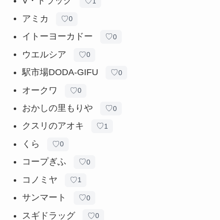
V・ドラッグ
♡
1
アミカ
♡
0
イトーヨーカドー
♡
0
ウエルシア
♡
0
駅市場DODA-GIFU
♡
0
オークワ
♡
0
おかしの里もりや
♡
0
クスリのアオキ
♡
1
くら
♡
0
コープぎふ
♡
0
コノミヤ
♡
1
サンマート
♡
0
スギドラッグ
♡
0