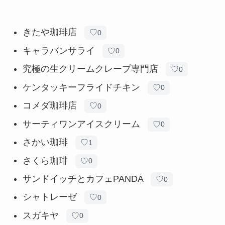
きたや珈琲店
♡
0
キャラバンサライ
♡
0
究極の生クリームクレープ専門店
♡
0
ケンタッキーフライドチキン
♡
0
コメダ珈琲店
♡
0
サーティワンアイスクリーム
♡
0
さかい珈琲
♡
1
さくら珈琲
♡
0
サンドイッチとカフェPANDA
♡
0
シャトレーゼ
♡
0
スガキヤ
♡
0