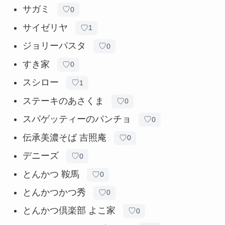
サガミ
♡
0
サイゼリヤ
♡
1
ジョリーパスタ
♡
0
すき家
♡
0
スシロー
♡
1
ステーキのあさくま
♡
0
スパゲッティーのパンチョ
♡
0
伝承美濃そば 吉照庵
♡
0
デニーズ
♡
0
とんかつ 鞍馬
♡
0
とんかつかつ秀
♡
0
とんかつ倶楽部 よこ家
♡
0