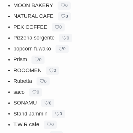
MOON BAKERY
♡
0
NATURAL CAFE
♡
0
PEK COFFEE
♡
0
Pizzeria sorgente
♡
0
popcorn fuwako
♡
0
Prism
♡
0
ROOOMEN
♡
0
Rubetta
♡
0
saco
♡
0
SONAMU
♡
0
Stand Jammin
♡
0
T.W.R cafe
♡
0