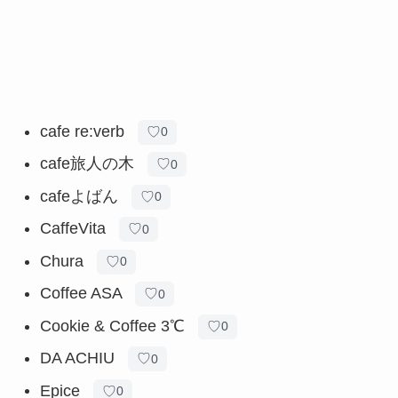
cafe re:verb
♡
0
cafe旅人の木
♡
0
cafeよばん
♡
0
CaffeVita
♡
0
Chura
♡
0
Coffee ASA
♡
0
Cookie & Coffee 3℃
♡
0
DA ACHIU
♡
0
Epice
♡
0