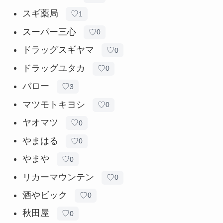
スギ薬局
♡
1
スーパー三心
♡
0
ドラッグスギヤマ
♡
0
ドラッグユタカ
♡
0
バロー
♡
3
マツモトキヨシ
♡
0
ヤオマツ
♡
0
やまはる
♡
0
やまや
♡
0
リカーマウンテン
♡
0
酒やビック
♡
0
秋田屋
♡
0