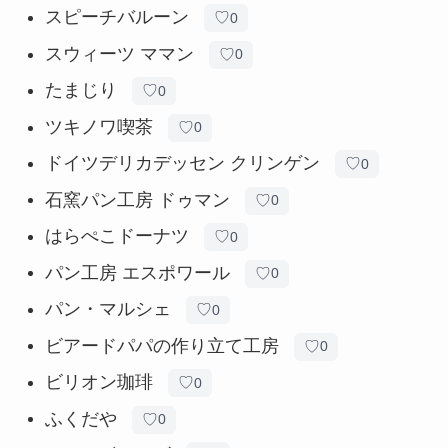
スピーチバルーン
♡
0
スウィーツ ママン
♡
0
たまじり
♡
0
ツキノワ喫茶
♡
0
ドイツデリカデッセン クリンゲン
♡
0
石窯パン工房 ドゥマン
♡
0
はらぺこドーナツ
♡
0
パン工房 エスポワール
♡
0
パン・マルシェ
♡
0
ビアードパパの作り立て工房
♡
0
ビリオン珈琲
♡
0
ふくだや
♡
0