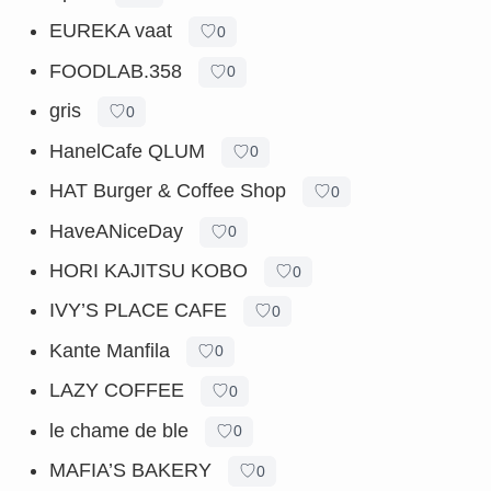
EUREKA vaat
♡
0
FOODLAB.358
♡
0
gris
♡
0
HanelCafe QLUM
♡
0
HAT Burger & Coffee Shop
♡
0
HaveANiceDay
♡
0
HORI KAJITSU KOBO
♡
0
IVY’S PLACE CAFE
♡
0
Kante Manfila
♡
0
LAZY COFFEE
♡
0
le chame de ble
♡
0
MAFIA’S BAKERY
♡
0