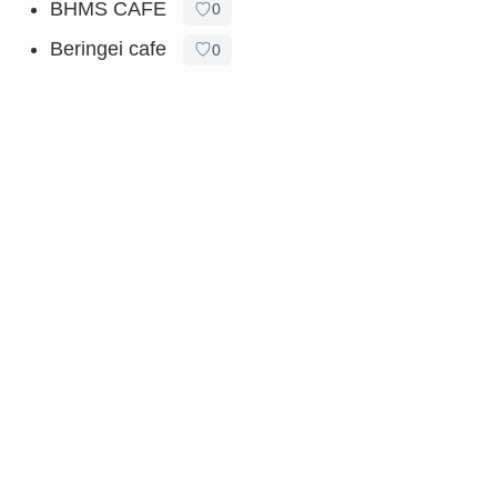
BHMS CAFE
♡
0
Beringei cafe
♡
0