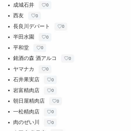
成城石井
♡
0
西友
♡
0
長良川デパート
♡
0
半田水園
♡
0
平和堂
♡
0
銘酒の森 酒アルコ
♡
0
ヤマナカ
♡
0
石井果実店
♡
0
岩富精肉店
♡
0
朝日屋精肉店
♡
0
一松精肉店
♡
0
肉のぜい川
♡
0