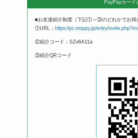
PayPayカードを作成する時に、ポイントサイト
3,000ポイント ＋ モッピー新規登録2,000
ポイントサ
■お友達紹介制度（下記①～③のどれかでお得
①URL：
https://pc.moppy.jp/entry/invite.php?
②紹介コード：SZv6A11a
③紹介QRコード