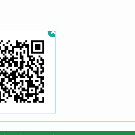
ードがポイント沢山ついてお得！
でPayPay支払いするとポイント還元率UP
ですが、PayPayカードでPayPayクレジット払いを選ぶと1%ポ
ればPayPayカードを作成するのがおすすめです。
ポイントが沢山もらえる「モッピー」からの入会