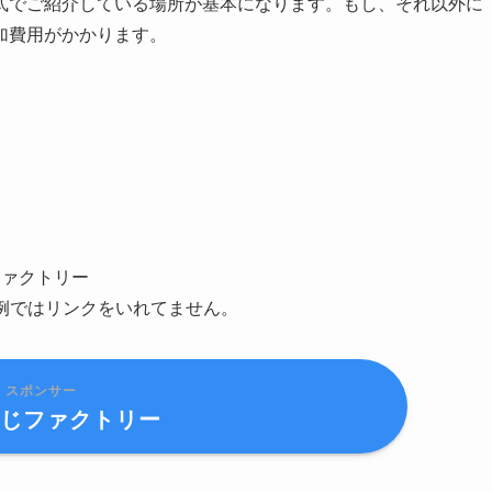
お得に買い物をしたい人」が「特定エリアの対象店舗を探す」ため
そのお店を探している人」に直接届きます。
ない人」に幅広くアピールするのではなく、
「今すぐお店に行
ンポイントで情報を届けられる
ことが、最大の強みです。
PRしたいお店」を直接つなぐ役割を果たしているため、高い効
バナーについて