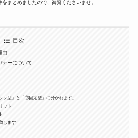
ます。
いう１点においては、サイト検索でSEOでも上位に表示されて
yや自治体の公式サイトの次にサイト上で表示されるケースが多い
買い物をしたいと考える時期に、当サイトでお店を探すお客様
2025年上期は検証期間として、無料で対応した結果、店舗側
募集することになりました。
件をまとめましたので、御覧くださいませ。