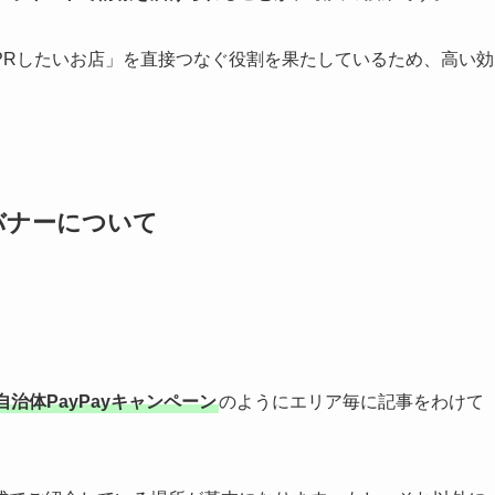
ック型」と「②固定型」に分かれます。
リット
ト
動します
理由