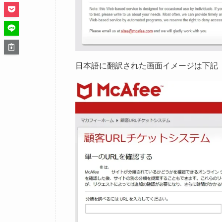
申請手順
STEP
マカフィー顧客URL発券システ
マカフィー顧客URL発券システム
のUR
STEP
英語表示での対応が厳しければ
デフォルトは英語表記です。中身がわか
で
右クリックすると日本語に翻訳
がでま