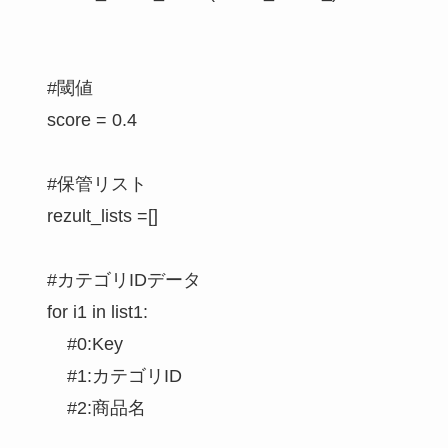
    #閾値

    score = 0.4

    #保管リスト

    rezult_lists =[]

    #カテゴリIDデータ

    for i1 in list1:

        #0:Key

        #1:カテゴリID

        #2:商品名
