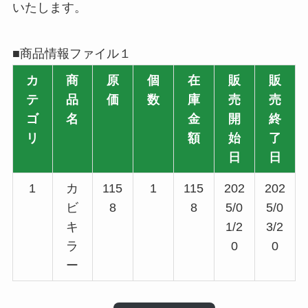
いたします。
■商品情報ファイル１
カ
商
原
個
在
販
販
テ
品
価
数
庫
売
売
ゴ
名
金
開
終
リ
額
始
了
日
日
1
カ
115
1
115
202
202
ビ
8
8
5/0
5/0
キ
1/2
3/2
ラ
0
0
ー