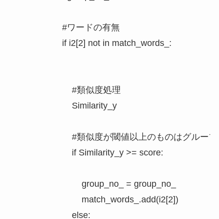
                    #ワードの有無

                    if i2[2] not in match_words_:

                        #類似度処理

                        Similarity_y

                        #類似度が閾値以上のものは
                        if Similarity_y >= score:

                            group_no_ = group_no_

                            match_words_.add(i2[2])

                        else:
