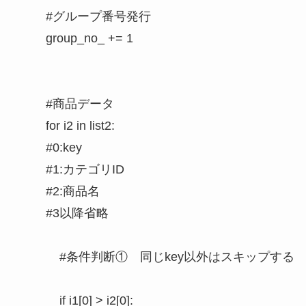
        #グループ番号発行

        group_no_ += 1

        #商品データ

        for i2 in list2:

        #0:key

        #1:カテゴリID

        #2:商品名

        #3以降省略

            #条件判断①　同じkey以外はスキップする処
            if i1[0] > i2[0]:
