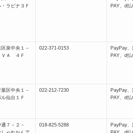
ル・ラビナ３Ｆ
PAY、d払
泉区泉中央１－
022-371-0153
PayPay
ＬＶＡ ４Ｆ
PAY、d払
青葉区中央１－
022-212-7230
PayPay
パル仙台１Ｆ
PAY、d払
中通７－２－
018-825-5288
PayPay
おしゃれかんア
PAY、d払