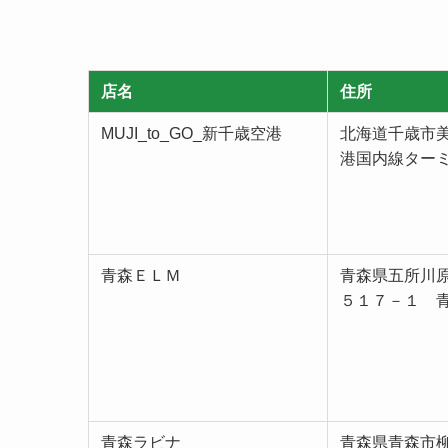
店名
住所
MUJI_to_GO_新千歳空港
北海道千歳市
港国内線ター
青森ＥＬＭ
青森県五所川
５１７－１ 
青森ラビナ
青森県青森市