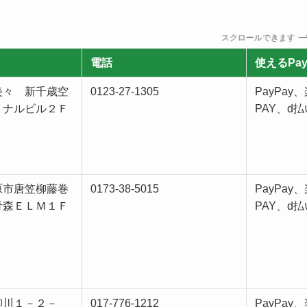
スクロールできます
電話
使えるPa
美々 新千歳空
0123-27-1305
PayPay
ミナルビル２Ｆ
PAY、d払
原市唐笠柳藤巻
0173-38-5015
PayPay
青森ＥＬＭ１Ｆ
PAY、d払
柳川１－２－
017-776-1212
PayPay